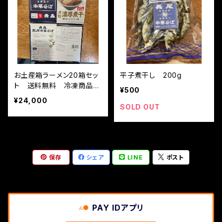
お土産箱ラーメン20箱セッ
平子煮干し 200g
ト 送料無料 冷凍商品同
¥500
梱不可
¥24,000
SOLD OUT
保存
シェア
LINE
ポスト
PAY IDアプリ