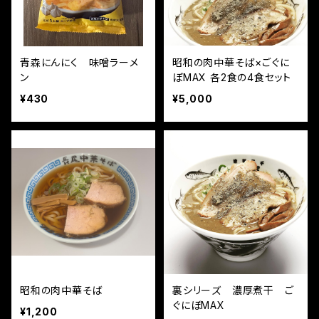
青森にんにく 味噌ラーメ
昭和の肉中華そば×ごぐに
ン
ぼMAX 各2食の4食セット
¥430
¥5,000
昭和の肉中華そば
裏シリーズ 濃厚煮干 ご
ぐにぼMAX
¥1,200